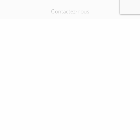
Contactez-nous
+33 (0)3 73 27 54 62
DEMANDEZ À ÊTRE RAPPELÉ
Nous contacter
+33 (0)3 73 27 54 62